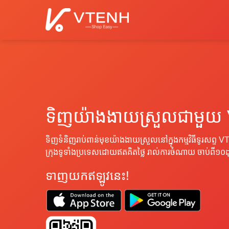
ទិញយ៉ាងងាយស្រួលជាមួយ
ទិញទំនិញរាប់ពាន់មុខយ៉ាងងាយស្រួលនៅក្នុងកម្មវិធីទូរសព្ទ 
ក្រុងទូទាំងប្រទេសដោយឥតគិតថ្លៃ រាល់ការចំណាយ ចាប់ពី១០
ទាញ​យក​ឥឡូវនេះ!