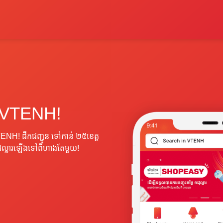
 VTENH!
VTENH! ដឹកជញ្ជូន ទៅកាន់ ២៥ខេត្ត
ដុល្លារឡើងទៅពីហាងតែមួយ!