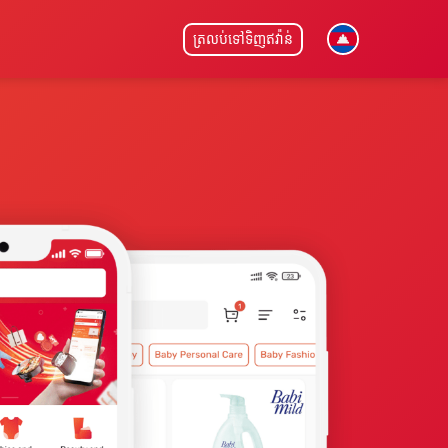
ត្រលប់ទៅទិញឥវ៉ាន់