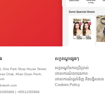
នង
លក្ខខណ្ឌផ្សេងៗ
លក្ខខណ្ឌនៃការប្រើប្រាស់
, One Park Shop House Street,
គោលការណ៍ឯកជនភាព
Sras Chak, Khan Duan Penh,
enh
គោលការណ៍ដូរទំនិញ និងបង្វិលសង
Cookies Policy
@vtenh.com
0355866 | +85512355866