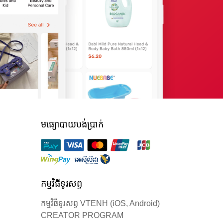
មធ្យោបាយបង់ប្រាក់
កម្មវិធីទូរសព្ទ
កម្មវិធីទូរសព្ទ VTENH (iOS, Android)
CREATOR PROGRAM