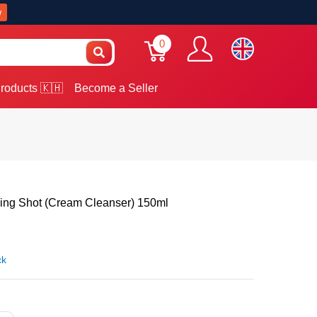
w
0
roducts 🇰🇭
Become a Seller
ing Shot (Cream Cleanser) 150ml
ck