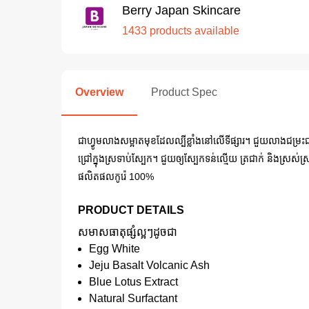
Berry Japan Skincare
1433 products available
Overview
Product Spec
ជាហ្វូមលាងសម្អាតមុខដែលល្បីខ្លាំងនៅលើទីផ្សារ។ ជួយលាងជម្រះជ
ជ្រៅក្នុងស្រទាប់ស្បែក។ ជួយឲ្យស្បែកទន់ល្មើយ ត្រជាក់ និងស្រស់
ផលិតផលកូរ៉េ 100%
PRODUCT DETAILS
សមាសធាតុផ្សំល្អៗដូចជា
Egg White
Jeju Basalt Volcanic Ash
Blue Lotus Extract
Natural Surfactant