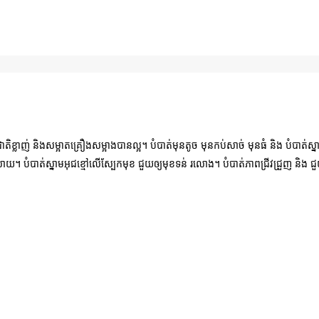
ាតិខ្លាញ់ និងសម្អាតគ្រឿងសម្អាងបានល្អ។ បំបាត់មុនតូច មុនកប់សាច់ មុនធំ និង បំបាត
ស្រាយ។ បំបាត់ស្នាមអុជខ្មៅលេីស្បែកមុខ ជួយឲ្យមុខទន់​ រលោង។ បំបាត់ភាពជ្រីវជ្រួញ និង