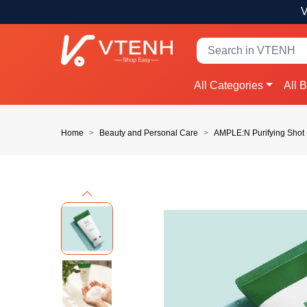
V
All Categories
All 
Home
Beauty and Personal Care
AMPLE:N Purifying Shot
Previous