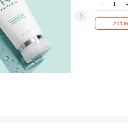
-
Next
Add to