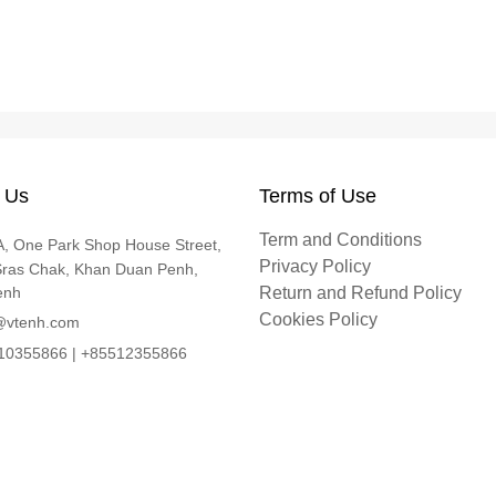
 Us
Terms of Use
Term and Conditions
, One Park Shop House Street,
Privacy Policy
Sras Chak, Khan Duan Penh,
enh
Return and Refund Policy
Cookies Policy
@vtenh.com
0355866 | +85512355866