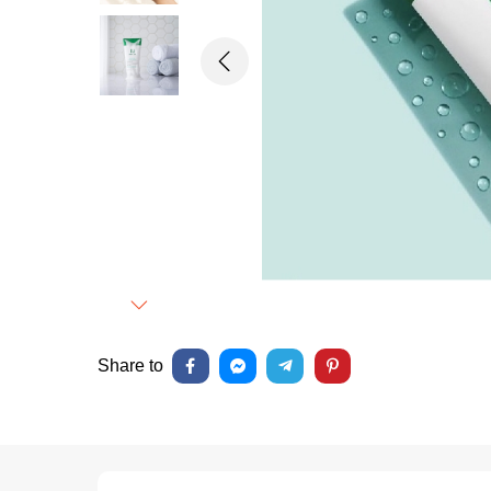
Previous
Next
Share to