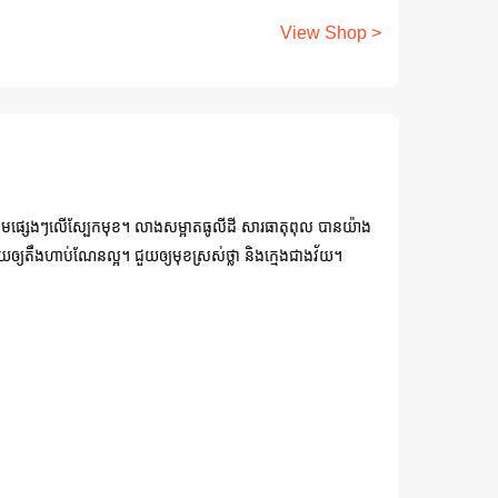
View Shop >
់ស្នាមផ្សេងៗលើស្បែកមុខ។ លាងសម្អាតធូលីដី សារធាតុពុល បានយ៉ាង
 ជួយឲ្យតឹងហាប់ណែនល្អ។ ជួយឲ្យមុខស្រស់ថ្លា និងក្មេងជាងវ័យ។