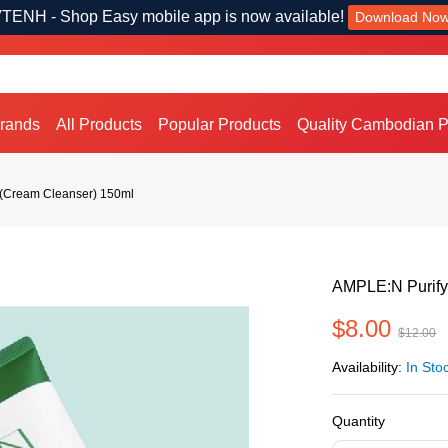
TENH - Shop Easy mobile app is now available!
Download No
Brands
All Products
Popular Products
Quality Cambodian P
 (Cream Cleanser) 150ml
AMPLE:N Purify
$8.00
$12.00
Availability:
In Sto
Quantity