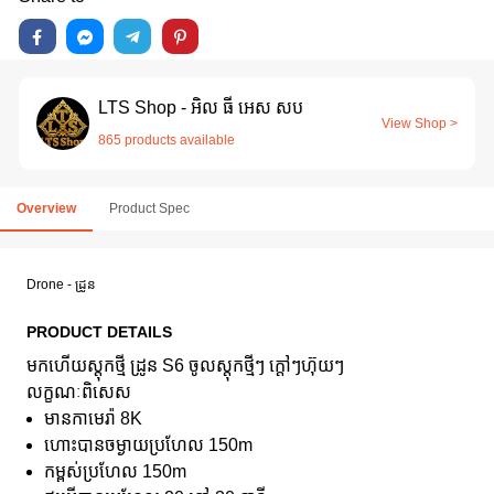
LTS Shop - អិល ធី អេស សប
View Shop >
865 products available
Overview
Product Spec
Drone - ដ្រូន
PRODUCT DETAILS
មកហើយស្តុកថ្មី ដ្រូន S6 ចូលស្ដុកថ្មីៗ ក្ដៅៗហ៊ុយៗ
លក្ខណៈពិសេស
មានកាមេរ៉ា 8K
ហោះបានចម្ងាយប្រហែល 150m
កម្ពស់ប្រហែល 150m