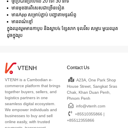
ថ្មប្រើបានប្រហែល 20 ទៅ 30 នាទី
មានមុខងារពិសេសជាច្រើនទៀត
មានApp សម្រាប់ភ្ជាប់ បញ្ជាតាមទូរស័ព្ទ
មានពណ៌ខ្មៅ
ក្នុងឈុតរួមមានកាបូប និងស្លាប៤ ខ្សែសាក ទុលវីស សម្ភារៈមួយឈុត
ដូចក្នុងរូប
Contact Us
VTENH is a Cambodian e-
A23A, One Park Shop
commerce platform that brings
House Street, Sangkat Sras
together buyers, sellers, and
Chak, Khan Duan Penh,
logistics partners in one
Phnom Penh
seamless digital ecosystem.
info@vtenh.com
We empower individuals and
+85510355866 |
businesses to buy and sell
+85512355866
online easily, with trusted
payments, transparent