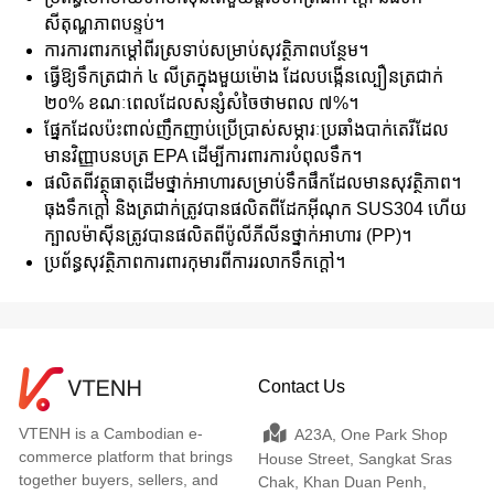
សីតុណ្ហភាពបន្ទប់។
ការការពារកម្ដៅពីរស្រទាប់សម្រាប់សុវត្ថិភាពបន្ថែម។
ធ្វើឱ្យទឹកត្រជាក់ ៤ លីត្រក្នុងមួយម៉ោង ដែលបង្កើនល្បឿនត្រជាក់
២០% ខណៈពេលដែលសន្សំសំចៃថាមពល ៧%។
ផ្នែកដែលប៉ះពាល់ញឹកញាប់ប្រើប្រាស់សម្ភារៈប្រឆាំងបាក់តេរីដែល
មានវិញ្ញាបនបត្រ EPA ដើម្បីការពារការបំពុលទឹក។
ផលិតពីវត្ថុធាតុដើមថ្នាក់អាហារសម្រាប់ទឹកផឹកដែលមានសុវត្ថិភាព។
ធុងទឹកក្តៅ និងត្រជាក់ត្រូវបានផលិតពីដែកអ៊ីណុក SUS304 ហើយ
ក្បាលម៉ាស៊ីនត្រូវបានផលិតពីប៉ូលីភីលីនថ្នាក់អាហារ (PP)។
ប្រព័ន្ធសុវត្ថិភាពការពារកុមារពីការរលាកទឹកក្តៅ។
Contact Us
VTENH is a Cambodian e-
A23A, One Park Shop
commerce platform that brings
House Street, Sangkat Sras
together buyers, sellers, and
Chak, Khan Duan Penh,