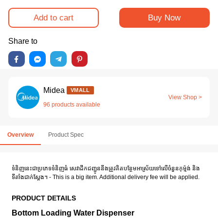
Add to cart
Buy Now
Share to
Midea
VMALL
View Shop >
96 products available
Overview
Product Spec
ទំនិញនេះជាប្រភេទទំនិញធំ សេវាដឹកជញ្ជូននឹងត្រូវគិតបន្ថែមអាស្រ័យទៅលើចំនួនកុម៉្មង់ និង
ទីតាំងជាក់ស្តែង។ - This is a big item. Additional delivery fee will be applied.
PRODUCT DETAILS
Bottom Loading Water Dispenser