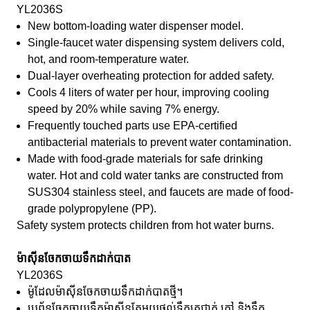
YL2036S
New bottom-loading water dispenser model.
Single-faucet water dispensing system delivers cold,
hot, and room-temperature water.
Dual-layer overheating protection for added safety.
Cools 4 liters of water per hour, improving cooling
speed by 20% while saving 7% energy.
Frequently touched parts use EPA-certified
antibacterial materials to prevent water contamination.
Made with food-grade materials for safe drinking
water. Hot and cold water tanks are constructed from
SUS304 stainless steel, and faucets are made of food-
grade polypropylene (PP).
Safety system protects children from hot water burns.
ម៉ាស៊ីនចែកចាយទឹកដាក់បាត
YL2036S
ម៉ូដែលម៉ាស៊ីនចែកចាយទឹកដាក់បាតថ្មី។
ប្រព័ន្ធចែកចាយទឹកម៉ាស៊ីនតែមួយផ្តល់ទឹកត្រជាក់ ក្តៅ និងទឹក