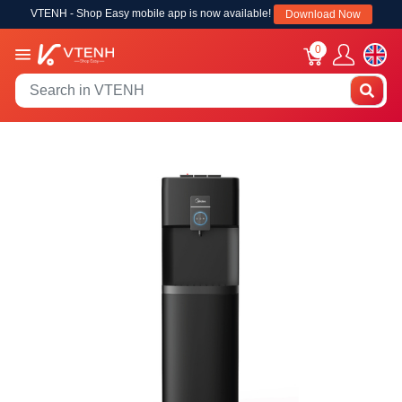
VTENH - Shop Easy mobile app is now available!
Download Now
0