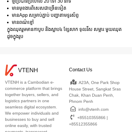
ថ្មប្រើបានប្រហែល 20 ទៅ 30 នាទី
មានមុខងារពិសេសជាច្រើនទៀត
មានApp សម្រាប់ភ្ជាប់ បញ្ជាតាមទូរស័ព្ទ
មានពណ៌ខ្មៅ
ក្នុងឈុតរួមមានកាបូប និងស្លាប៤ ខ្សែសាក ទុលវីស សម្ភារៈមួយឈុត
ដូចក្នុងរូប
Contact Us
VTENH is a Cambodian e-
A23A, One Park Shop
commerce platform that brings
House Street, Sangkat Sras
together buyers, sellers, and
Chak, Khan Duan Penh,
logistics partners in one
Phnom Penh
seamless digital ecosystem.
info@vtenh.com
We empower individuals and
+85510355866 |
businesses to buy and sell
+85512355866
online easily, with trusted
payments, transparent