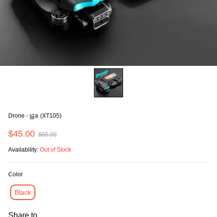
Drone - ដ្រូន (XT105)
$45.00
$65.00
Availability:
Out of Stock
Color
Black
Share to