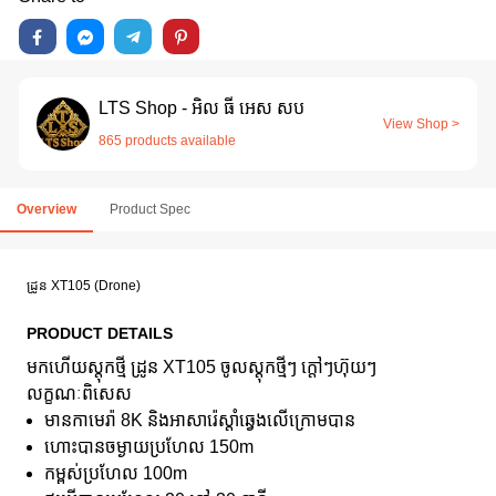
LTS Shop - អិល ធី អេស សប
View Shop >
865 products available
Overview
Product Spec
ដ្រូន XT105 (Drone)
PRODUCT DETAILS
មកហើយស្តុកថ្មី ដ្រូន XT105 ចូលស្ដុកថ្មីៗ ក្ដៅៗហ៊ុយៗ
លក្ខណៈពិសេស
មានកាមេរ៉ា 8K និងអាសារ៉េស្តាំឆ្វេងលើក្រោមបាន
ហោះបានចម្ងាយប្រហែល 150m
កម្ពស់ប្រហែល 100m