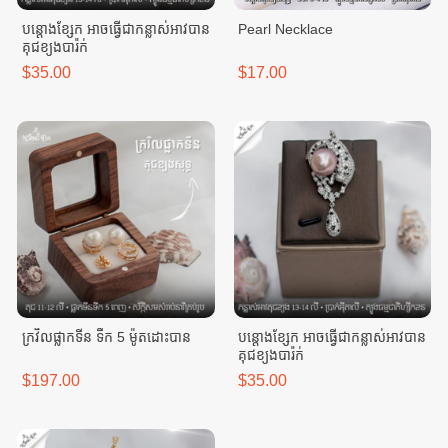
បន្តោងខ្សែក អាចធ្វេីជាកន្លាស់អាវបាន
Pearl Necklace
គុជខ្យងបារ៉ក់
$35.00
$17.00
ក្រវិលផ្លាកទីន ទឹក 5 ម៉ូតដោះបាន
បន្តោងខ្សែក អាចធ្វេីជាកន្លាស់អាវបាន
គុជខ្យងបារ៉ក់
$197.00
$35.00