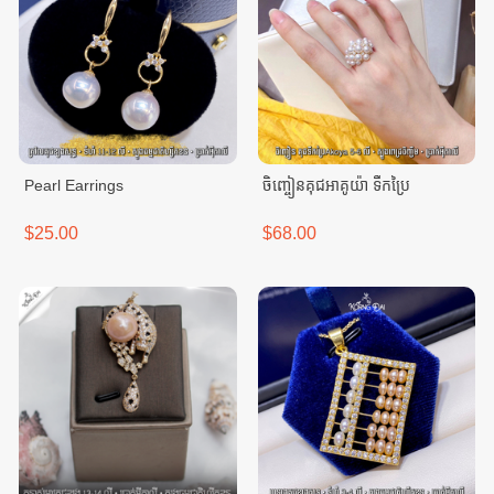
Pearl Earrings
ចិញ្ចៀនគុជអាគូយ៉ា ទឹកប្រៃ
$25.00
$68.00