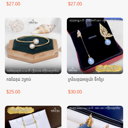
$27.00
$27.00
កងដៃគុជ 2គ្រាប់
ក្រវិលគុជអាគូយ៉ា ទឹកប្រៃ
$25.00
$30.00