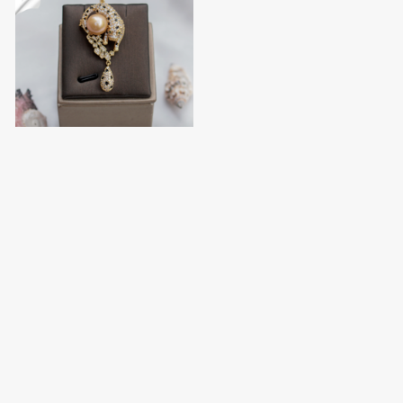
បន្តោងខ្សែក អាចធ្វេីជាកន្លាស់អាវបាន
គុជខ្យងសុទ្ធ
$55.00
Contact Us
VTENH is a Cambodian e-
A23A, One Park Shop
commerce platform that brings
House Street, Sangkat Sras
together buyers, sellers, and
Chak, Khan Duan Penh,
logistics partners in one
Phnom Penh