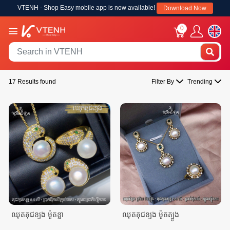
VTENH - Shop Easy mobile app is now available!
Download Now
0
17 Results found
Filter By
Trending
ឈុតគុជខ្យង ម៉ូតខ្លា
ឈុតគុជខ្យង ម៉ូតត្បូង