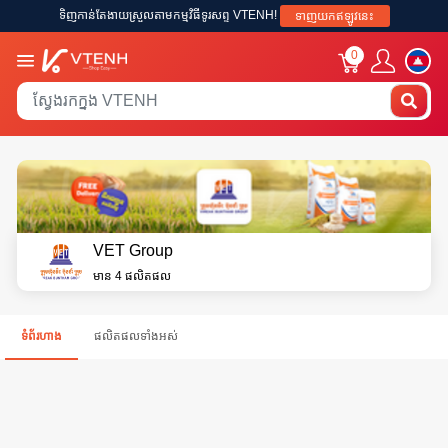
ទិញកាន់តែងាយស្រួលតាមកម្មវិធីទូរសព្ទ VTENH!
ទាញយកឥឡូវនេះ
0
VET Group
មាន 4 ផលិតផល
ទំព័រហាង
ផលិតផលទាំងអស់